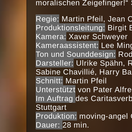
moralischen Zeigefinger!
Regie:
Martin Pfeil, Jean 
Produktionsleitung:
Birgit
Kamera:
Xaver Schweyer
Kameraassistent:
Lee Ming
Ton und Sounddesign:
Rode
Darsteller:
Ulrike Spähn, 
Sabine Chavillié, Harry B
Schnitt:
Martin Pfeil
Unterstützt
von Pater Alfre
Im Auftrag
des Caritasver
Stuttgart
Produktion:
moving-angel
Dauer:
28 min.